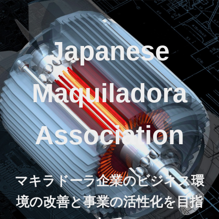
Japanese
Maquiladora
Association
マキラドーラ企業のビジネス環
境の改善と事業の活性化を目指