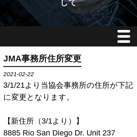
して
Menu
JMAについて
JMA事務所住所変更
会員情報
2021-02-22
3/1/21より当協会事務所の住所が下記
イベント案内
に変更となります。
ご入会案内
【新住所（3/1より）】
会員限定情報
8885 Rio San Diego Dr. Unit 237