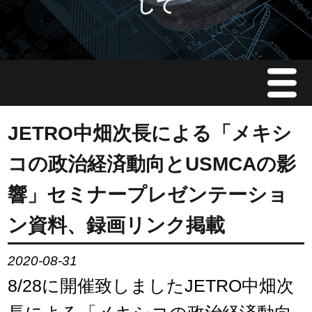
して
Menu
JMAについて
JETRO中畑次長による「メキシ
コの政治経済動向とUSMCAの影
会員情報
響」セミナープレゼンテーショ
イベント案内
ン資料、録画リンク掲載
ご入会案内
2020-08-31
8/28に開催致しましたJETRO中畑次
会員限定情報