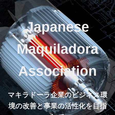
Japanese
Maquiladora
Association
マキラドーラ企業のビジネス環
境の改善と事業の活性化を目指