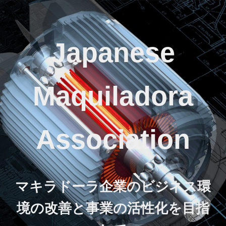
Japanese
Maquiladora
Association
マキラドーラ企業のビジネス環
境の改善と事業の活性化を目指