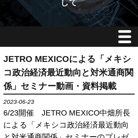
して
Menu
JMAについて
JETRO MEXICOによる「メキシ
コ政治経済最近動向と対米通商関
会員情報
係」セミナー動画・資料掲載
イベント案内
2023-06-23
ご入会案内
6/23開催 JETRO MEXICO中畑所長
による「メキシコ政治経済最近動向
会員限定情報
と対米通商関係」セミナーのプレゼ