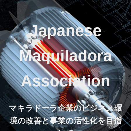
Japanese
Maquiladora
Association
マキラドーラ企業のビジネス環
境の改善と事業の活性化を目指