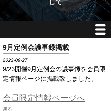
して
Menu
JMAについて
9月定例会議事録掲載
会員情報
2022-09-27
9/23開催9月定例会の議事録を会員限
イベント案内
定情報ページに掲載致しました。
ご入会案内
会員限定情報ページへ
会員限定情報
戻る