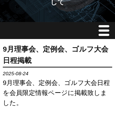
して
Menu
JMAについて
9月理事会、定例会、ゴルフ大会
日程掲載
会員情報
2025-08-24
イベント案内
9月理事会、定例会、ゴルフ大会日程
ご入会案内
を会員限定情報ページに掲載致しま
した。
会員限定情報