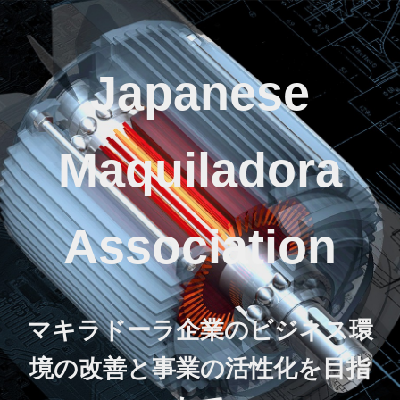
Japanese
Maquiladora
Association
マキラドーラ企業のビジネス環
境の改善と事業の活性化を目指