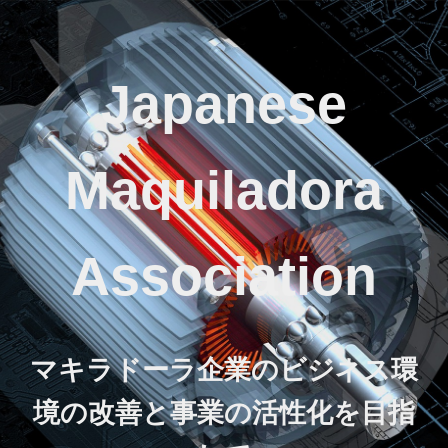
Japanese
Maquiladora
Association
マキラドーラ企業のビジネス環
境の改善と事業の活性化を目指