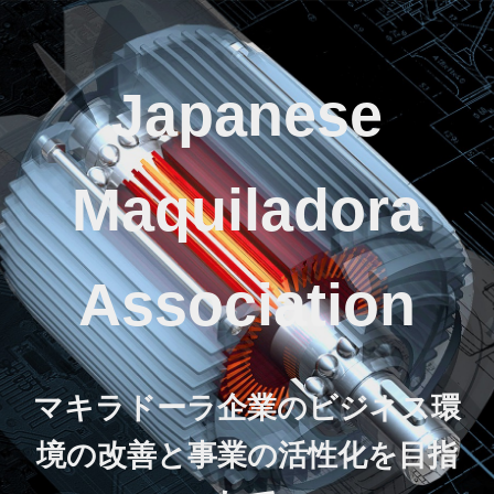
Japanese
Maquiladora
Association
マキラドーラ企業のビジネス環
境の改善と事業の活性化を目指