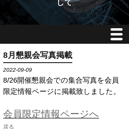
して
Menu
JMAについて
8月懇親会写真掲載
会員情報
2022-09-09
8/26開催懇親会での集合写真を会員
イベント案内
限定情報ページに掲載致しました。
ご入会案内
会員限定情報ページへ
会員限定情報
戻る