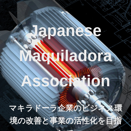
Japanese
Maquiladora
Association
マキラドーラ企業のビジネス環
境の改善と事業の活性化を目指