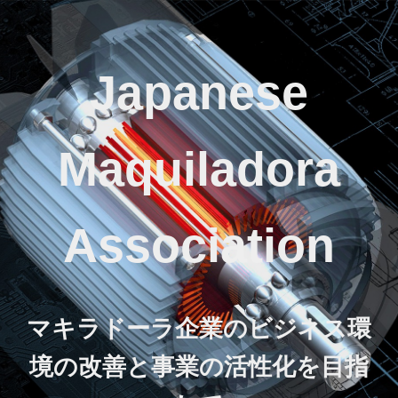
Japanese
Maquiladora
Association
マキラドーラ企業のビジネス環
境の改善と事業の活性化を目指