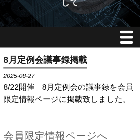
して
Menu
JMAについて
8月定例会議事録掲載
会員情報
2025-08-27
8/22開催 8月定例会の議事録を会員
イベント案内
限定情報ページに掲載致しました。
ご入会案内
会員限定情報
会員限定情報ページへ