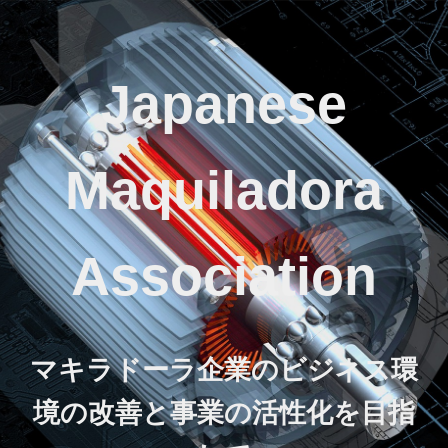
Japanese
Maquiladora
Association
マキラドーラ企業のビジネス環
境の改善と事業の活性化を目指