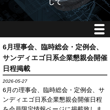
して
Menu
JMAについて
6月理事会、臨時総会・定例会、
サンディエゴ日系企業懇親会開催
会員情報
日程掲載
イベント案内
2026-05-27
ご入会案内
6月の理事会、臨時総会・定例会、サ
ンディエゴ日系企業懇親会開催日程
会員限定情報
を会員限定情報ページに掲載致しま