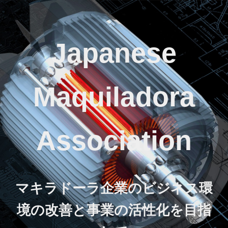
Japanese
Maquiladora
Association
マキラドーラ企業のビジネス環
境の改善と事業の活性化を目指