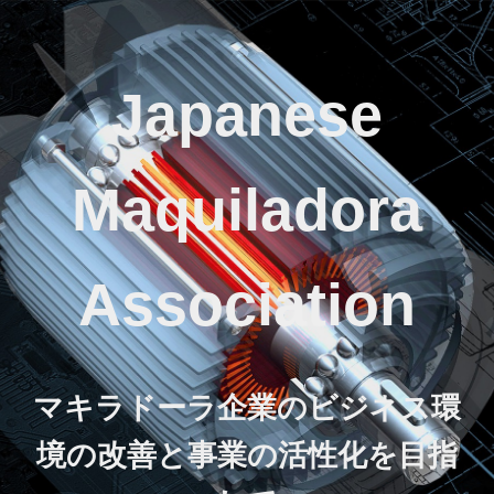
Japanese
Maquiladora
Association
マキラドーラ企業のビジネス環
境の改善と事業の活性化を目指