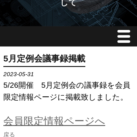
して
Menu
JMAについて
5月定例会議事録掲載
会員情報
2023-05-31
5/26開催 5月定例会の議事録を会員
イベント案内
限定情報ページに掲載致しました。
ご入会案内
会員限定情報ページへ
会員限定情報
戻る