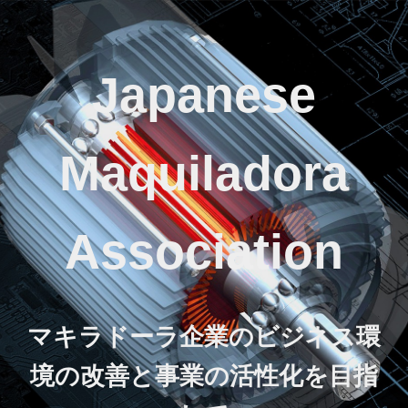
Japanese
Maquiladora
Association
マキラドーラ企業のビジネス環
境の改善と事業の活性化を目指