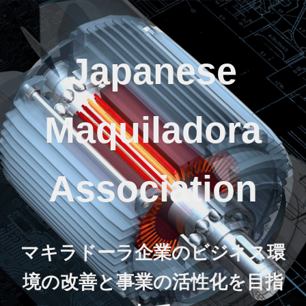
Japanese
Maquiladora
Association
マキラドーラ企業のビジネス環
境の改善と事業の活性化を目指