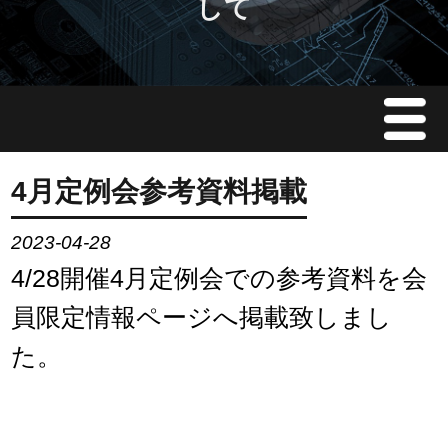
して
Menu
JMAについて
4月定例会参考資料掲載
会員情報
2023-04-28
4/28開催4月定例会での参考資料を会
イベント案内
員限定情報ページへ掲載致しまし
ご入会案内
た。
会員限定情報