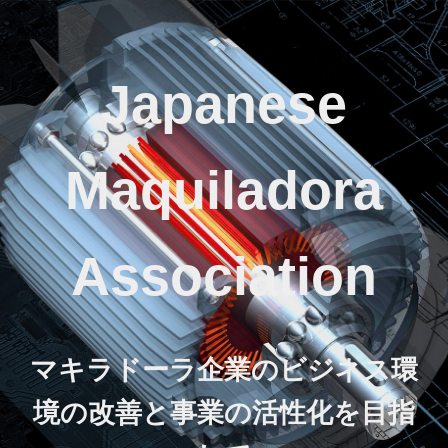
Japanese
Maquiladora
Association
マキラドーラ企業のビジネス環
境の改善と事業の活性化を目指