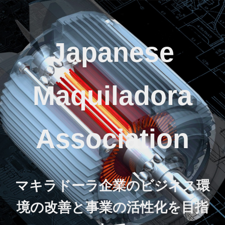
Japanese
Maquiladora
Association
マキラドーラ企業のビジネス環
境の改善と事業の活性化を目指