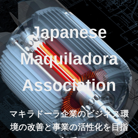
Japanese
Maquiladora
Association
マキラドーラ企業のビジネス環
境の改善と事業の活性化を目指