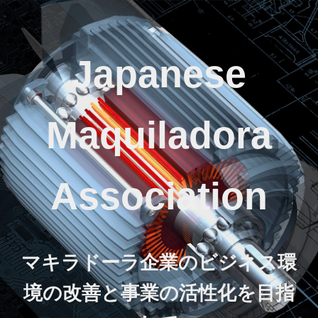
Japanese
Maquiladora
Association
マキラドーラ企業のビジネス環
境の改善と事業の活性化を目指