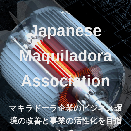
Japanese
Maquiladora
Association
マキラドーラ企業のビジネス環
境の改善と事業の活性化を目指