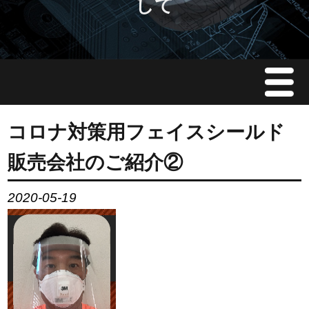
して
Menu
JMAについて
コロナ対策用フェイスシールド
販売会社のご紹介②
会員情報
2020-05-19
イベント案内
ご入会案内
会員限定情報