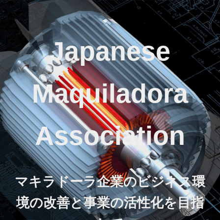
Japanese
Maquiladora
Association
マキラドーラ企業のビジネス環
境の改善と事業の活性化を目指