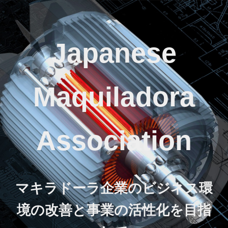
Japanese
Maquiladora
Association
マキラドーラ企業のビジネス環
境の改善と事業の活性化を目指