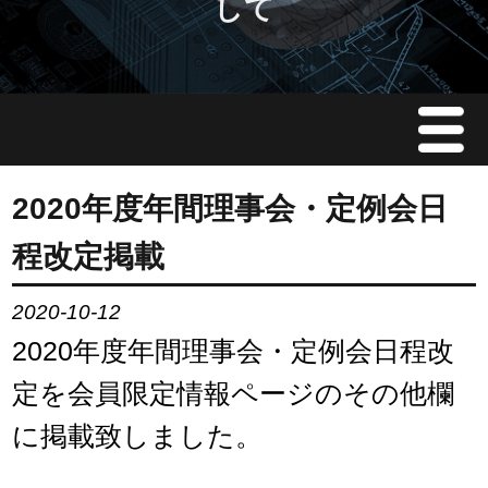
して
Menu
JMAについて
2020年度年間理事会・定例会日
程改定掲載
会員情報
2020-10-12
イベント案内
2020年度年間理事会・定例会日程改
ご入会案内
定を会員限定情報ページのその他欄
に掲載致しました。
会員限定情報