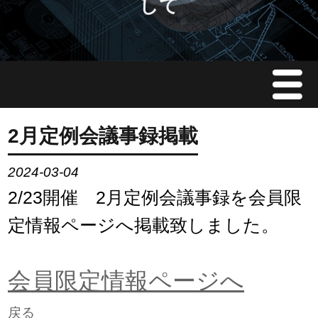
して
Menu
JMAについて
2月定例会議事録掲載
会員情報
2024-03-04
2/23開催 2月定例会議事録を会員限
イベント案内
定情報ページへ掲載致しました。
ご入会案内
会員限定情報ページへ
会員限定情報
戻る