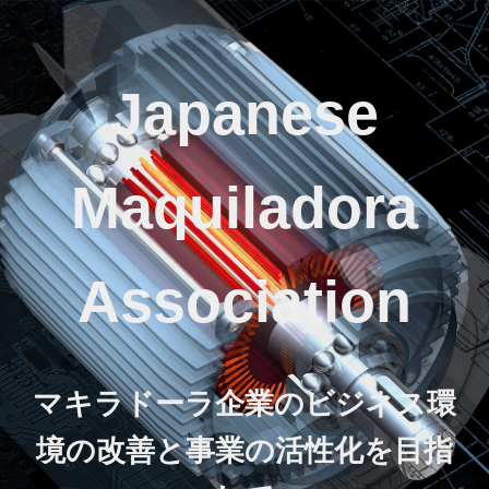
Japanese
Maquiladora
Association
マキラドーラ企業のビジネス環
境の改善と事業の活性化を目指