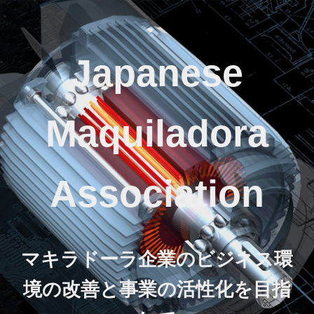
Japanese
Maquiladora
Association
マキラドーラ企業のビジネス環
境の改善と事業の活性化を目指