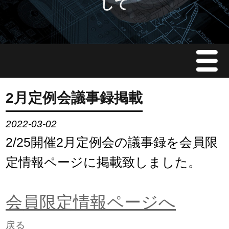
して
Menu
JMAについて
2月定例会議事録掲載
会員情報
2022-03-02
2/25開催2月定例会の議事録を会員限
イベント案内
定情報ページに掲載致しました。
ご入会案内
会員限定情報ページへ
会員限定情報
戻る