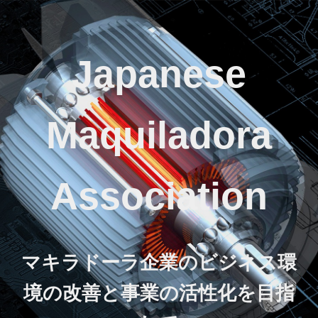
Japanese
Maquiladora
Association
マキラドーラ企業のビジネス環
境の改善と事業の活性化を目指