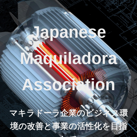
Japanese
Maquiladora
Association
マキラドーラ企業のビジネス環
境の改善と事業の活性化を目指