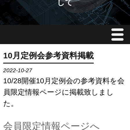
して
Menu
JMAについて
10月定例会参考資料掲載
会員情報
2022-10-27
10/28開催10月定例会の参考資料を会
イベント案内
員限定情報ページに掲載致しまし
ご入会案内
た。
会員限定情報
会員限定情報ページへ