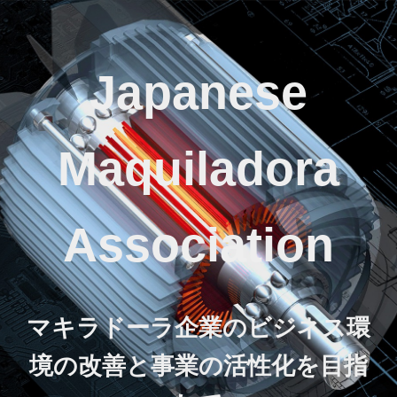
Japanese
Maquiladora
Association
マキラドーラ企業のビジネス環
境の改善と事業の活性化を目指