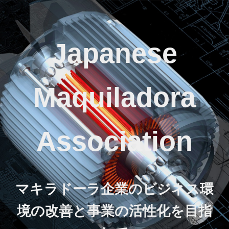
Japanese
Maquiladora
Association
マキラドーラ企業のビジネス環
境の改善と事業の活性化を目指