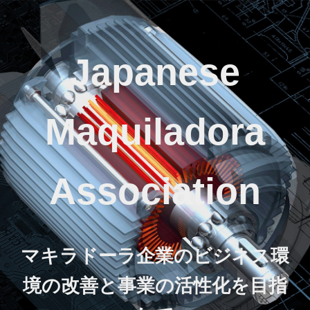
Japanese
Maquiladora
Association
マキラドーラ企業のビジネス環
境の改善と事業の活性化を目指